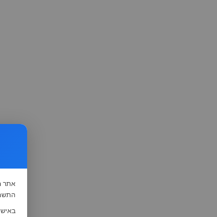
אתר
ה
התשמ"א-1981 (סעיף 13), לצורך שיפור השי
באישו