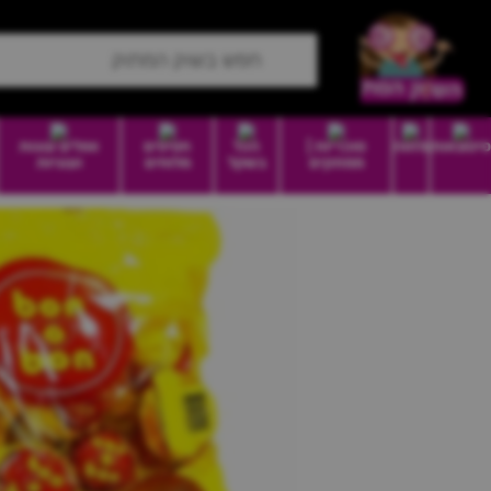
סיטונאות
מזווה
סוכריות |
הכל
חטיפים
וופלים עוגות
ממתקים
בשקל
מלוחים
ועוגיות