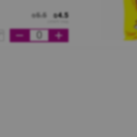
₪5.5
₪4.5
מחיר ליחידה
0