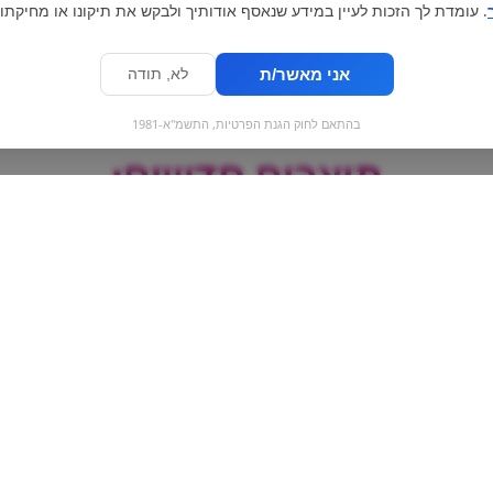
. עומדת לך הזכות לעיין במידע שנאסף אודותיך ולבקש את תיקונו או מחיקתו.
אני מאשר/ת
לא, תודה
בהתאם לחוק הגנת הפרטיות, התשמ"א-1981
מוצרים חדשים:
Pringles Scorchin -
פילטרים קלאסים
טילון קלאסי
לגילגול סגריות בגודל 5
3\22