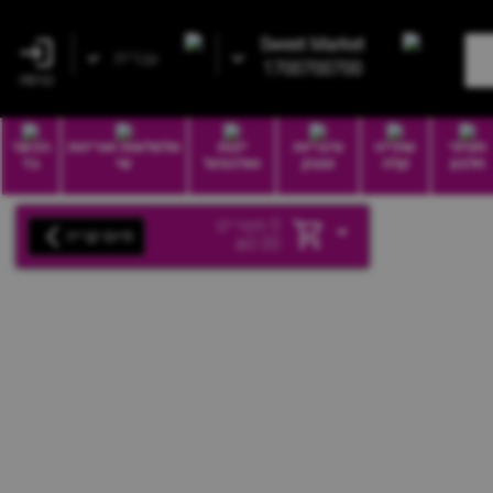
Sweet Market
עברית
1700700700
כניסה
חטיפי
שתייה
סיגריות
יינות
סלסלאות ואריזות
הכשר
חלבון
קלה
וטבק
ואלכוהול
שי
בד
0
מוצרים
סיום קנייה
₪
0.00