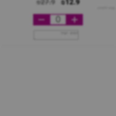
₪27.9
₪12.9
מחיר ליחידה
0