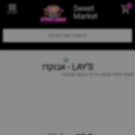
Sweet
0
תפריט
Market
LAY'S - אבוקדו
חטיף תפוח אדמה חריף בטעם אבוקדו