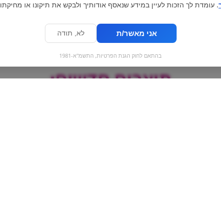
. עומדת לך הזכות לעיין במידע שנאסף אודותיך ולבקש את תיקונו או מחיקתו.
אני מאשר/ת
לא, תודה
בהתאם לחוק הגנת הפרטיות, התשמ"א-1981
מוצרים חדשים:
H
Blue nun 24k gold
קינדר אצבע מקס
בלו נאן זהב
Kinder Maxi