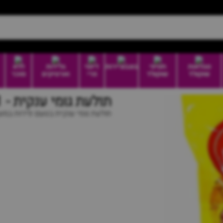
טבלאות
חטיפי
בונבוניירות
דיוטי
גלידות
ללא
שוקולד
שוקולד
פרי
וארטיקים
סוכר
תולעת גומי ענקית - 1 קילו ! - XXXXL
תולעת גומי ענקית בטעם פירות במשקל 1 קילוגרם ובאורך של כ-70 סנ