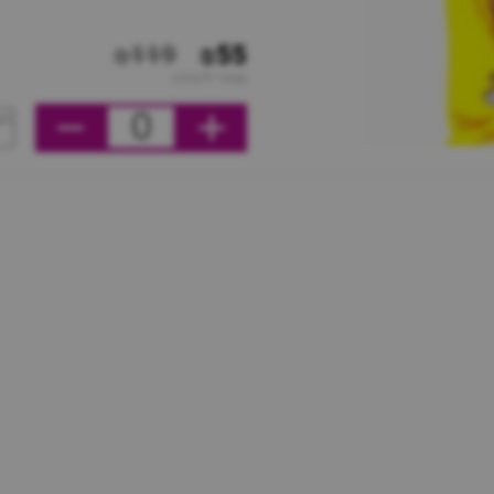
₪119
₪55
מחיר ליחידה
0