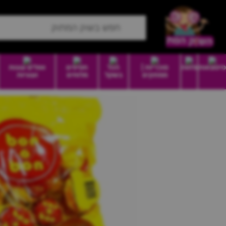
סיטונאות
מזווה
סוכריות |
הכל
חטיפים
וופלים עוגות
ממתקים
בשקל
מלוחים
ועוגיות