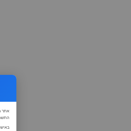
אתר
ה
התשמ"א-1981 (סעיף 13), לצורך שיפור השי
באישו