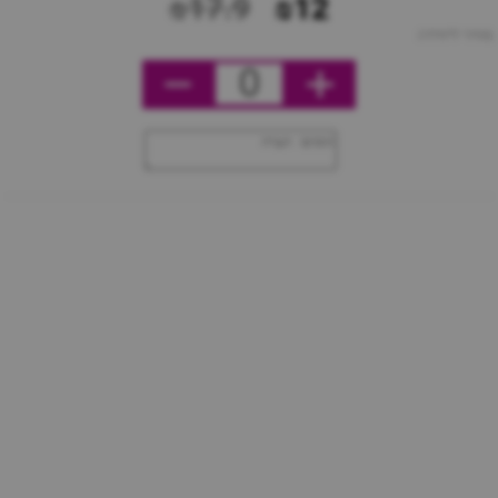
₪17.9
₪12
מחיר ליחידה
0