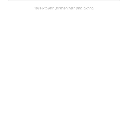
0
בהתאם לחוק הגנת הפרטיות, התשמ"א-1981
כל המוצרים
השוק המתוק
מבצעים
הקניות שלי
עגלת קניות
מוצרים חדשים:
קסטיל דובדבן | Kasteel
רבע לשבע
₪14.9
₪15
מעבר למוצר
מעבר למוצר