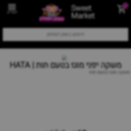
Sweet
0
תפריט
Market
משקה יפני מוגז בטעם תות | HATA
משקה מוגז בטעם תות