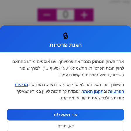
מחיר ליחידה
0
🔒
הגנת פרטיות
אתר
השוק המתוק
מכבד את פרטיותך. אנו אוספים מידע בהתאם
לחוק הגנת הפרטיות, התשמ"א-1981 (סעיף 13), לצורך שיפור
השירות, ביצוע הזמנות ותקשורת עמך.
באישורך הנך מסכים/ה לאיסוף ושימוש במידע כמפורט ב
מדיניות
הפרטיות
וב
תקנון האתר
. עומדת לך הזכות לעיין במידע שנאסף
אודותיך ולבקש את תיקונו או מחיקתו.
אני מאשר/ת
לא, תודה