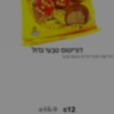
דוריטוס טבעי גדול
דוריטוס חטיף תירס בטעם טבעי
₪15.9
₪12