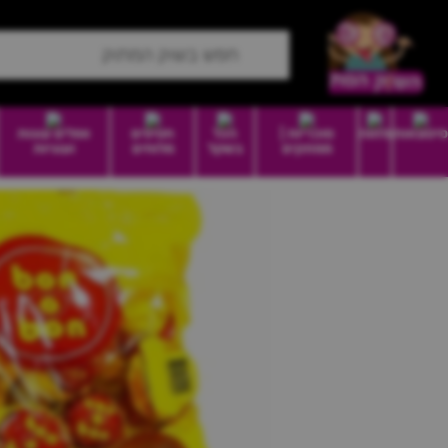
סיטונאות
מזווה
סוכריות |
הכל
חטיפים
וופלים עוגות
ממתקים
בשקל
מלוחים
ועוגיות