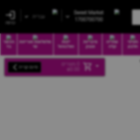
Sweet Market
עברית
1700700700
כניסה
חטיפי
שתייה
סיגריות
יינות
סלסלאות ואריזות
הכשר
חלבון
קלה
וטבק
ואלכוהול
שי
בד
0
מוצרים
סיום קנייה
₪
0.00