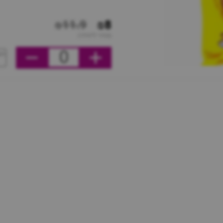
₪11.9
₪8
מחיר ליחידה
0