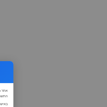
אתר
ה
התשמ"א-1981 (סעיף 13), לצורך שיפור השי
באישו