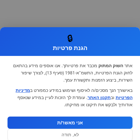
🔒
הגנת פרטיות
אתר
השוק המתוק
מכבד את פרטיותך. אנו אוספים מידע בהתאם
לחוק הגנת הפרטיות, התשמ"א-1981 (סעיף 13), לצורך שיפור
השירות, ביצוע הזמנות ותקשורת עמך.
באישורך הנך מסכים/ה לאיסוף ושימוש במידע כמפורט ב
מדיניות
הפרטיות
וב
תקנון האתר
. עומדת לך הזכות לעיין במידע שנאסף
אודותיך ולבקש את תיקונו או מחיקתו.
אני מאשר/ת
לא, תודה