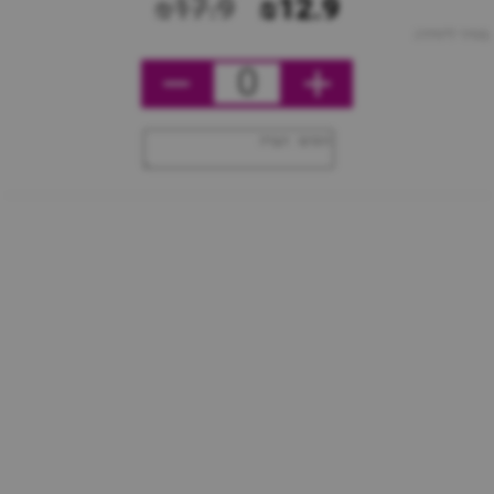
₪17.9
₪12.9
מחיר ליחידה
0