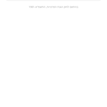
0
בהתאם לחוק הגנת הפרטיות, התשמ"א-1981
כל המוצרים
השוק המתוק
מבצעים
הקניות שלי
עגלת קניות
מוצרים חדשים:
פאנטה אפרסק
חצי ליטר
₪14.9
₪9
מעבר למוצר
מעבר למוצר