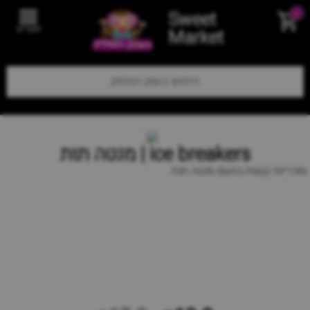
Sweet
0
תפריט
Market
ice breakers | מנטה תות
סוכריות קשות בטעם מנטה תות