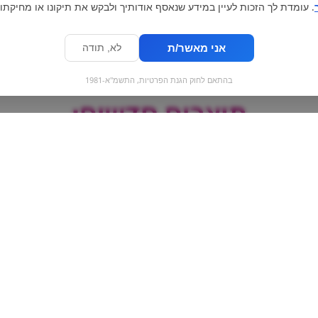
. עומדת לך הזכות לעיין במידע שנאסף אודותיך ולבקש את תיקונו או מחיקתו.
אני מאשר/ת
לא, תודה
בהתאם לחוק הגנת הפרטיות, התשמ"א-1981
מוצרים חדשים:
ק
TOXIC סוכריות בטעמי
פירות בצבע אדום
or extra dunkel