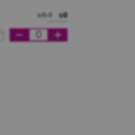
₪9.9
₪0
מחיר ליחידה
0