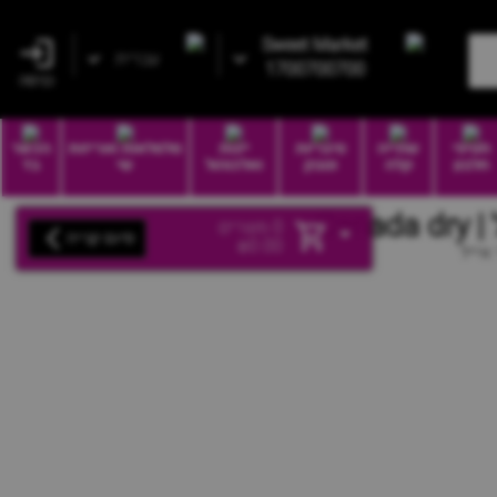
Sweet Market
עברית
1700700700
כניסה
חטיפי
שתייה
סיגריות
יינות
סלסלאות ואריזות
הכשר
חלבון
קלה
וטבק
ואלכוהול
שי
בד
Can
0
מוצרים
סיום קנייה
₪
0.00
אייל