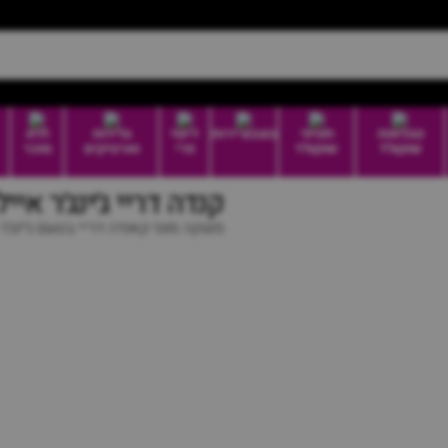
טבלאות
חטיפי
בונבוניירות
דיוטי
גלידות
ללא
שוקולד
שוקולד
פרי
וארטיקים
סוכר
קנדה דריי ג׳ינג׳ר אייל | ada dry
משקה מוגז קאנדה דריי בטעם ג׳ינג׳ר 