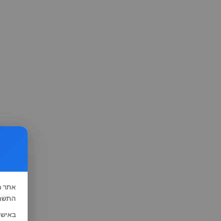
אתר
ה
התשמ"א-1981 (סעיף 13), לצורך שיפור השי
באישו