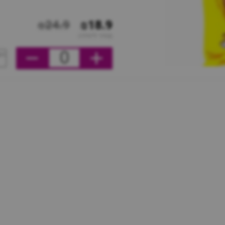
₪24.9
₪18.9
מחיר ליחידה
0