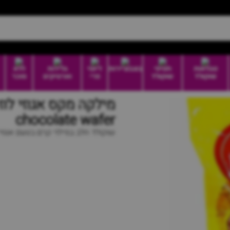
טבלאות
חטיפי
בונבוניירות
דיוטי
גלידות
ללא
שוקולד
שוקולד
פרי
וארטיקים
סוכר
chocolate wafer
שוקולד חלב במילוי קרם בטעם אגוזי לו