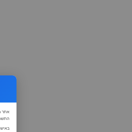
אתר
ה
התשמ"א-1981 (סעיף 13), לצורך שיפור השי
באישו