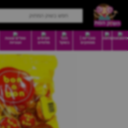
סיטונאות
מזווה
סוכריות |
הכל
חטיפים
וופלים עוגות
ממתקים
בשקל
מלוחים
ועוגיות