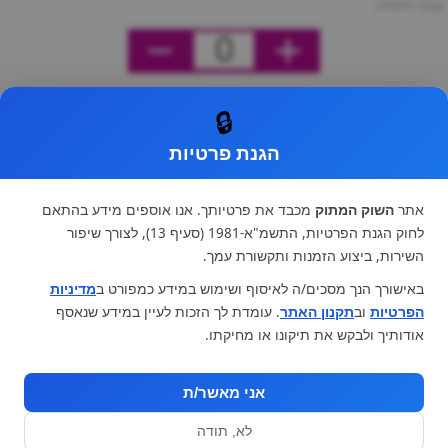
מחיר ליחידה
0
🔒
הגנת פרטיות
אתר
השוק המתוק
מכבד את פרטיותך. אנו אוספים מידע בהתאם
לחוק הגנת הפרטיות, התשמ"א-1981 (סעיף 13), לצורך שיפור
השירות, ביצוע הזמנות ותקשורת עמך.
באישורך הנך מסכים/ה לאיסוף ושימוש במידע כמפורט ב
מדיניות
הפרטיות
וב
תקנון האתר
. עומדת לך הזכות לעיין במידע שנאסף
אודותיך ולבקש את תיקונו או מחיקתו.
אני מאשר/ת
לא, תודה