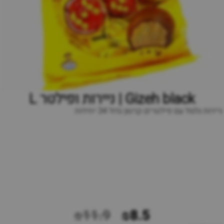
Gizeh black | ניירות ופילטר L
ניירות גלגול עם פילטרים קרטון גדול 34 יחידות
₪11.9
₪8.5