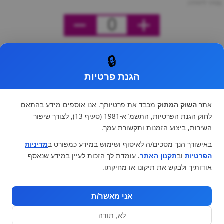
מחיר ליחידה
0
🔒
הגנת פרטיות
אתר
השוק המתוק
מכבד את פרטיותך. אנו אוספים מידע בהתאם
לחוק הגנת הפרטיות, התשמ"א-1981 (סעיף 13), לצורך שיפור
השירות, ביצוע הזמנות ותקשורת עמך.
באישורך הנך מסכים/ה לאיסוף ושימוש במידע כמפורט ב
מדיניות
הפרטיות
וב
תקנון האתר
. עומדת לך הזכות לעיין במידע שנאסף
אודותיך ולבקש את תיקונו או מחיקתו.
אני מאשר/ת
לא, תודה