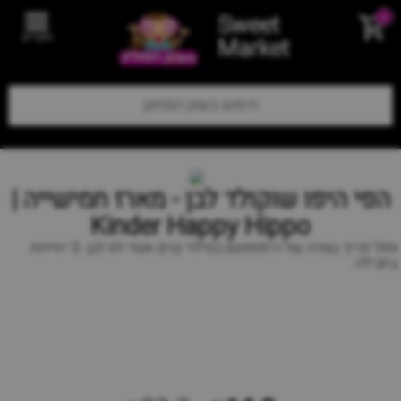
Sweet
0
תפריט
Market
הפי היפו שוקולד לבן - מארז חמישייה |
Kinder Happy Hippo
וופל פריך בצורה של היפופוטם במילוי קרם אגוזי לוז לבן. 5 יחידות
בחבילה.