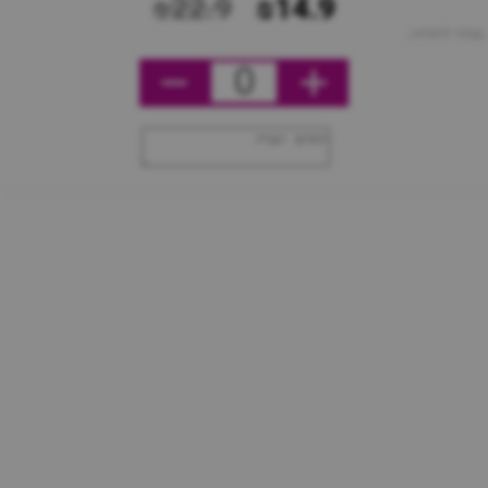
₪22.9
₪14.9
מחיר ליחידה
0