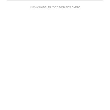
0
בהתאם לחוק הגנת הפרטיות, התשמ"א-1981
כל המוצרים
השוק המתוק
מבצעים
הקניות שלי
עגלת קניות
מוצרים חדשים:
Haribo | balla stixx
ארגז - פחיות מיני
פאנטה
₪55
₪0
מעבר למוצר
מעבר למוצר