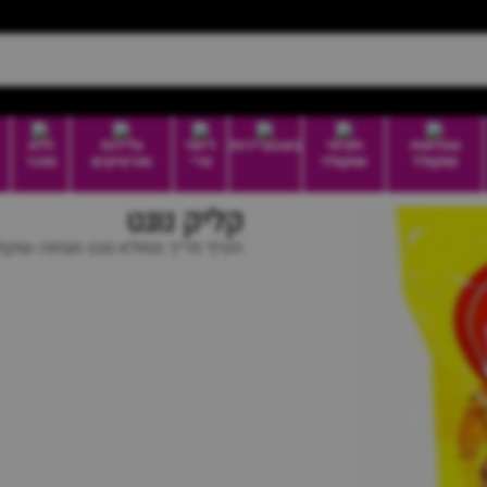
טבלאות
חטיפי
בונבוניירות
דיוטי
גלידות
ללא
שוקולד
שוקולד
פרי
וארטיקים
סוכר
קליק נוגט
חטיף פריך ממולא נוגט מצופה שוקול