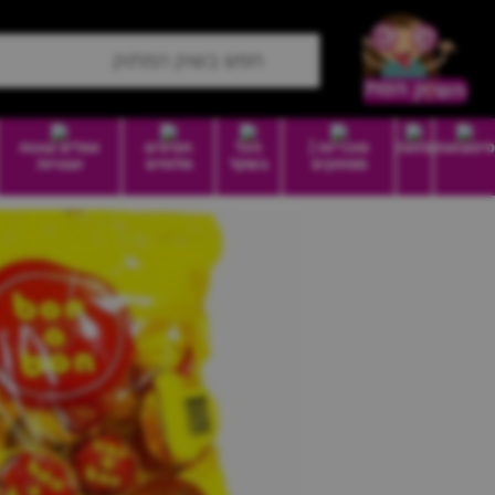
סיטונאות
מזווה
סוכריות |
הכל
חטיפים
וופלים עוגות
ממתקים
בשקל
מלוחים
ועוגיות