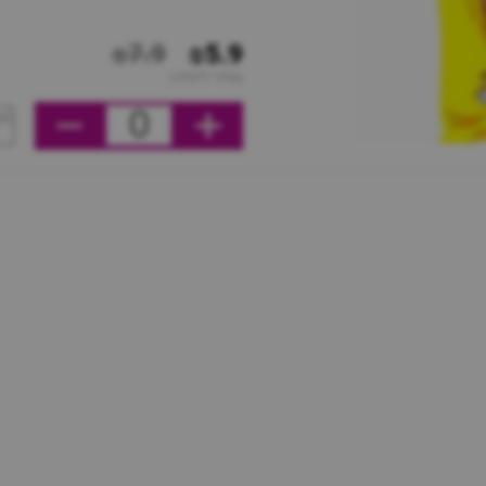
₪7.9
₪5.9
מחיר ליחידה
0