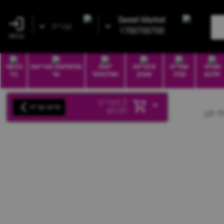
Sweet Market
עברית
1700700700
כניסה
חטיפי
שתייה
סיגריות
יינות
סלסלאות ואריזות
הכשר
חלבון
קלה
וטבק
ואלכוהול
שי
בד
0
מוצרים
סיום קנייה
₪
0.00
ד לבן