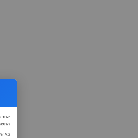
אתר
ה
התשמ"א-1981 (סעיף 13), לצורך שיפור השי
באישו