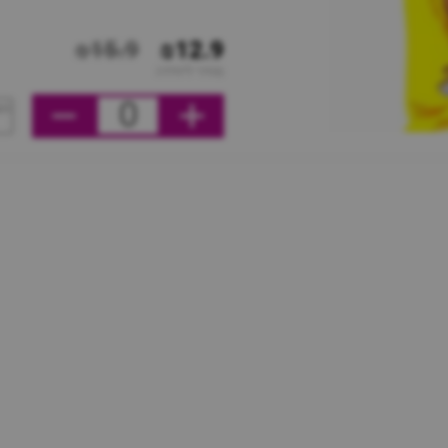
₪15.9
₪12.9
מחיר ליחידה
0