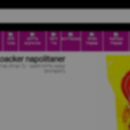
טבלאות
חטיפי
בונבוניירות
דיוטי
גלידות
ללא
שוקולד
שוקולד
פרי
וארטיקים
סוכר
Loacker napolitaner | קסטה לואקר אגוזי ל
ביסקוויטים