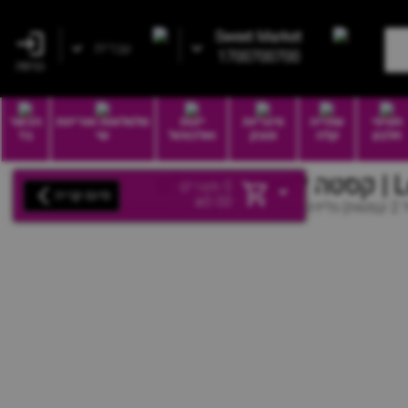
Sweet Market
עברית
1700700700
כניסה
חטיפי
שתייה
סיגריות
יינות
סלסלאות ואריזות
הכשר
חלבון
קלה
וטבק
ואלכוהול
שי
בד
וז
0
מוצרים
סיום קנייה
₪
0.00
קסטה גלידת לואקר - (1 חבילה מכיל 2 קסטות) גלידה שמנת חלבית בטעם קקאו ואגוזי לוז בין