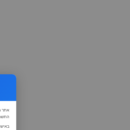
אתר
ה
התשמ"א-1981 (סעיף 13), לצורך שיפור השי
באישו