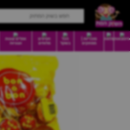
סיטונאות
מזווה
סוכריות |
הכל
חטיפים
וופלים עוגות
ממתקים
בשקל
מלוחים
ועוגיות