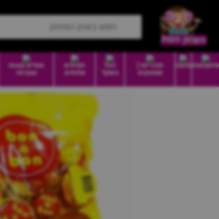
סיטונאות
מזווה
סוכריות |
הכל
חטיפים
וופלים עוגות
ממתקים
בשקל
מלוחים
ועוגיות