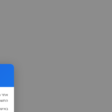
אתר
ה
התשמ"א-1981 (סעיף 13), לצורך שיפור השי
באישו