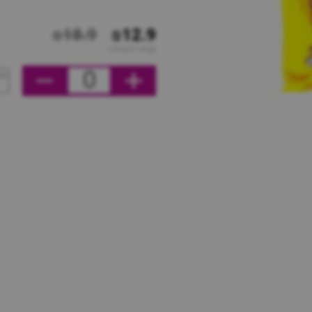
₪18.9
₪12.9
מחיר ליחידה
0