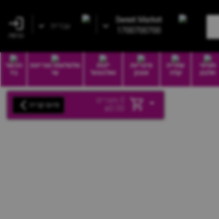
Sweet Market
עברית
1700700700
כניסה
חטיפי
שתייה
סיגריות
יינות
סלסלאות ואריזות
הכשר
חלבון
קלה
וטבק
ואלכוהול
שי
בד
0
מוצרים
סיום קנייה
₪
0.00