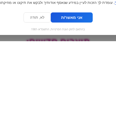
. עומדת לך הזכות לעיין במידע שנאסף אודותיך ולבקש את תיקונו או מחיקתו.
אני מאשר/ת
לא, תודה
בהתאם לחוק הגנת הפרטיות, התשמ"א-1981
מוצרים חדשים:
ט
מילקה אגוזי לוז
גומי ענק - אבטי
וצימוקים | milka max
y Watermelon
XXL
raisins & nuts