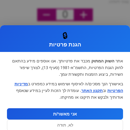
מחיר ליחידה
0
🔒
הגנת פרטיות
אתר
השוק המתוק
מכבד את פרטיותך. אנו אוספים מידע בהתאם
לחוק הגנת הפרטיות, התשמ"א-1981 (סעיף 13), לצורך שיפור
השירות, ביצוע הזמנות ותקשורת עמך.
באישורך הנך מסכים/ה לאיסוף ושימוש במידע כמפורט ב
מדיניות
הפרטיות
וב
תקנון האתר
. עומדת לך הזכות לעיין במידע שנאסף
אודותיך ולבקש את תיקונו או מחיקתו.
אני מאשר/ת
לא, תודה