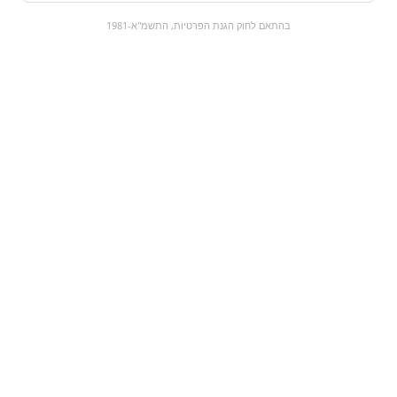
0
בהתאם לחוק הגנת הפרטיות, התשמ"א-1981
כל המוצרים
השוק המתוק
מבצעים
הקניות שלי
עגלת קניות
מוצרים חדשים:
טעמקור XL קסטה
גומי צ'יפס
₪2.5
₪8.9
מעבר למוצר
מעבר למוצר