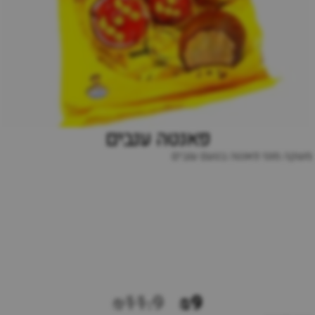
פאנטה ענבים
משקה מוגז פאנטה בטעם ענבים
₪11.9
₪9