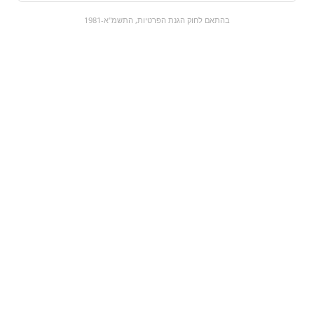
0
בהתאם לחוק הגנת הפרטיות, התשמ"א-1981
כל המוצרים
השוק המתוק
מבצעים
הקניות שלי
עגלת קניות
מוצרים חדשים:
משקה מוגז מסטיק
דובדבן
דובדבן | Chupa Chups
bubble gum cherry
₪18.9
₪9
מעבר למוצר
מעבר למוצר