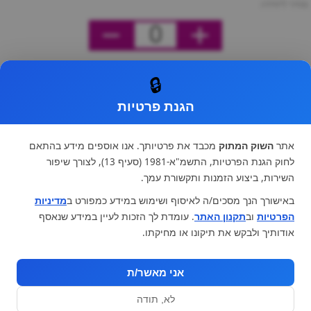
מחיר ליחידה
0
🔒
הגנת פרטיות
אתר
השוק המתוק
מכבד את פרטיותך. אנו אוספים מידע בהתאם
לחוק הגנת הפרטיות, התשמ"א-1981 (סעיף 13), לצורך שיפור
השירות, ביצוע הזמנות ותקשורת עמך.
באישורך הנך מסכים/ה לאיסוף ושימוש במידע כמפורט ב
מדיניות
הפרטיות
וב
תקנון האתר
. עומדת לך הזכות לעיין במידע שנאסף
אודותיך ולבקש את תיקונו או מחיקתו.
אני מאשר/ת
לא, תודה