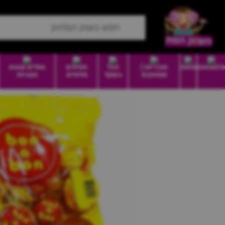
סיטונאות
מזווה
סוכריות |
הכל
חטיפים
וופלים עוגות
ממתקים
בשקל
מלוחים
ועוגיות