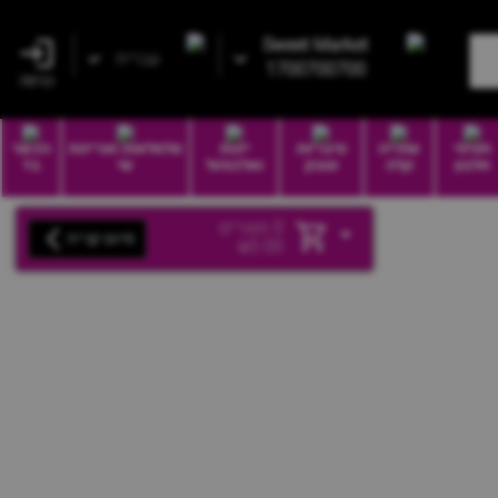
Sweet Market
עברית
1700700700
כניסה
חטיפי
שתייה
סיגריות
יינות
סלסלאות ואריזות
הכשר
חלבון
קלה
וטבק
ואלכוהול
שי
בד
0
מוצרים
סיום קנייה
₪
0.00