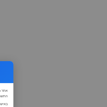
אתר
ה
התשמ"א-1981 (סעיף 13), לצורך שיפור השי
באישו