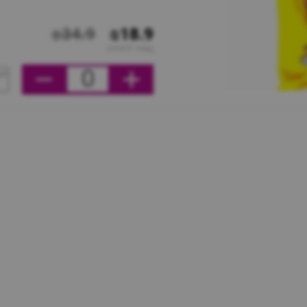
₪34.9
₪18.9
מחיר ליחידה
0