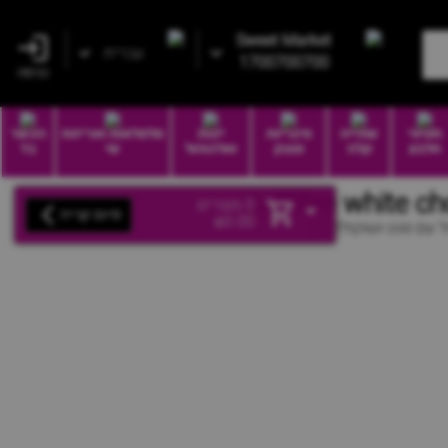
Sweet Market
עברית
1700700700
כניסה
חטיפי
שתייה
סיגריות
יינות
סלסלאות ואריזות
הכשר
חלבון
קלה
וטבק
ואלכוהול
שי
בד
0
מוצרים
סיום קנייה
₪
0.00
 עם נוגט ושוקולד לבן