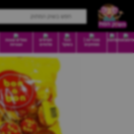
סיטונאות
מזווה
סוכריות |
הכל
חטיפים
וופלים עוגות
ממתקים
בשקל
מלוחים
ועוגיות