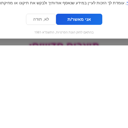
. עומדת לך הזכות לעיין במידע שנאסף אודותיך ולבקש את תיקונו או מחיקתו.
אני מאשר/ת
לא, תודה
בהתאם לחוק הגנת הפרטיות, התשמ"א-1981
מוצרים חדשים:
ות זום | zoom |
ROSHEN -וופל אגוזי
Merva | עוגיות
לוז
צ'יפס פרווה