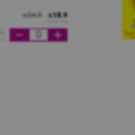
₪24.9
₪18.9
מחיר ליחידה
0