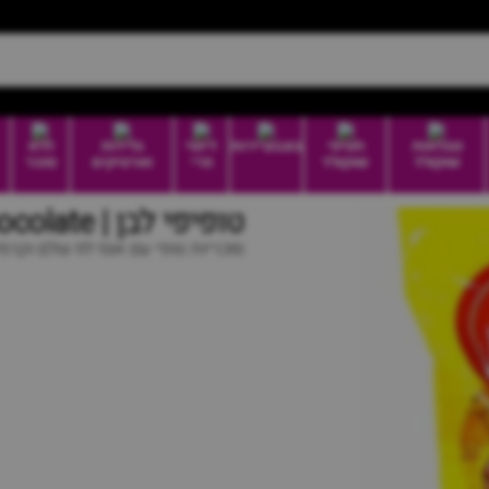
טבלאות
חטיפי
בונבוניירות
דיוטי
גלידות
ללא
שוקולד
שוקולד
פרי
וארטיקים
סוכר
טופיפי לבן | toffifee white chocolate
סוכריות טופי עם אגוז לוז שלם וקרמל