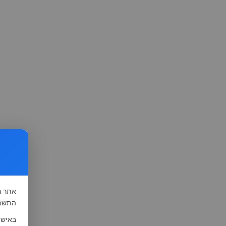
אתר
ה
התשמ"א-1981 (סעיף 13), לצורך שיפור השי
באישו