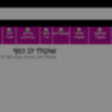
טבלאות
חטיפי
בונבוניירות
דיוטי
גלידות
ללא
שוקולד
שוקולד
פרי
וארטיקים
סוכר
שוקולד לב כסף
שוקולד חלב בעטיפה בצבע כסף מגיע כ-150 יח' ב