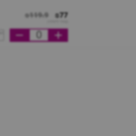
₪119.9
₪77
מחיר ליחידה
0