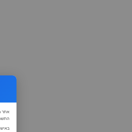
אתר
ה
התשמ"א-1981 (סעיף 13), לצורך שיפור השי
באישו