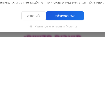
. עומדת לך הזכות לעיין במידע שנאסף אודותיך ולבקש את תיקונו או מחיקתו.
אני מאשר/ת
לא, תודה
בהתאם לחוק הגנת הפרטיות, התשמ"א-1981
מוצרים חדשים:
נרדס קרוסלה | nerds
משקה אנרגיה ענב
ue day grapes