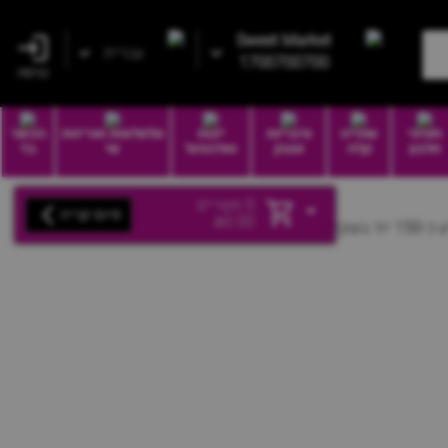
Sweet Market
עברית
1700700700
כניסה
חטיפי
שתייה
סיגריות
יינות
סלסלאות ואריזות
הכשר
חלבון
קלה
וטבק
ואלכוהול
שי
בד
0
מוצרים
סיום קנייה
₪
0.00
שקית