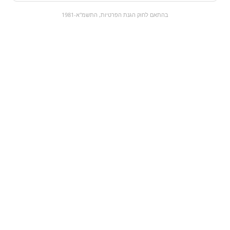
0
בהתאם לחוק הגנת הפרטיות, התשמ"א-1981
כל המוצרים
השוק המתוק
מבצעים
הקניות שלי
עגלת קניות
מוצרים חדשים:
תפוח - mentos
פרינגלס צ'דר
₪4.9
₪9
מעבר למוצר
מעבר למוצר