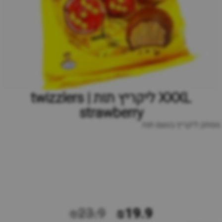
XXXL ליקריץ תות | twizzlers
strawberry
ממתק ליקריץ בטעם תות
₪23.9
₪19.9