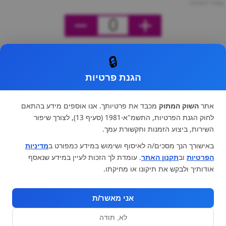
מחיר ליחידה
0
🔒
הגנת פרטיות
אתר
השוק המתוק
מכבד את פרטיותך. אנו אוספים מידע בהתאם
לחוק הגנת הפרטיות, התשמ"א-1981 (סעיף 13), לצורך שיפור
השירות, ביצוע הזמנות ותקשורת עמך.
באישורך הנך מסכים/ה לאיסוף ושימוש במידע כמפורט ב
מדיניות
הפרטיות
וב
תקנון האתר
. עומדת לך הזכות לעיין במידע שנאסף
אודותיך ולבקש את תיקונו או מחיקתו.
אני מאשר/ת
לא, תודה