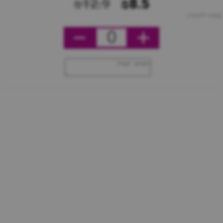
₪12.9
₪8.5
מחיר ליחידה
0