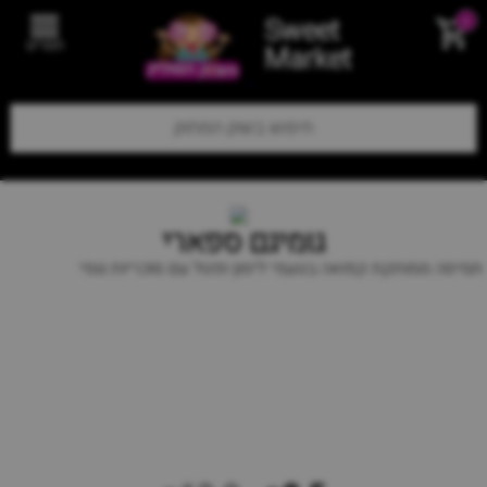
Sweet
0
תפריט
Market
גומיגם ספארי
תמיסה ממותקת קפואה בטעמי לימון ופטל עם סוכריות גומי