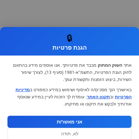
🔒
הגנת פרטיות
אתר
השוק המתוק
מכבד את פרטיותך. אנו אוספים מידע בהתאם
לחוק הגנת הפרטיות, התשמ"א-1981 (סעיף 13), לצורך שיפור
השירות, ביצוע הזמנות ותקשורת עמך.
באישורך הנך מסכים/ה לאיסוף ושימוש במידע כמפורט ב
מדיניות
הפרטיות
וב
תקנון האתר
. עומדת לך הזכות לעיין במידע שנאסף
אודותיך ולבקש את תיקונו או מחיקתו.
אני מאשר/ת
לא, תודה