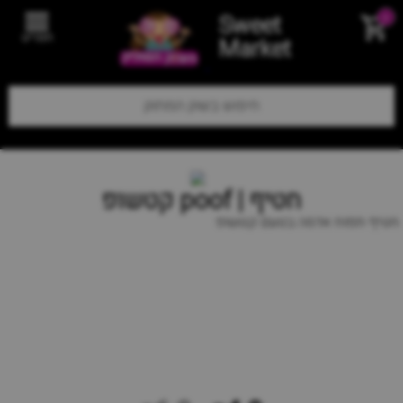
Sweet
0
תפריט
Market
חטיף | poof קטשופ
חטיף תפוח אדמה בטעם קטשופ