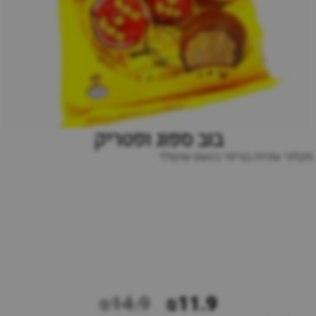
בוב ספוג ופטריק
מקלוני עוגיות בציפוי בטעם שוקולד
₪14.9
₪11.9