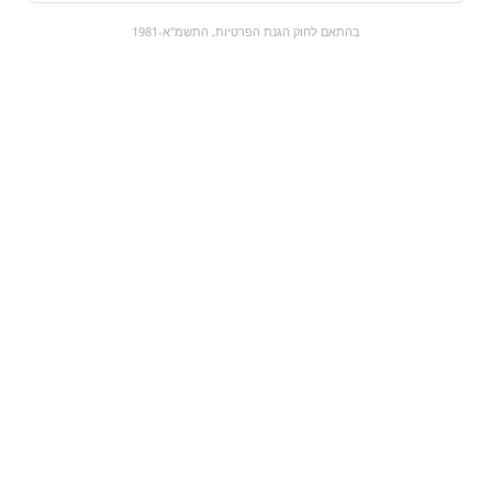
0
בהתאם לחוק הגנת הפרטיות, התשמ"א-1981
כל המוצרים
השוק המתוק
מבצעים
הקניות שלי
עגלת קניות
מוצרים חדשים:
master kong| נודלס \
חמשושים מפלצות
ראמן - פוקימון סטייק
צ'ילי חריף
₪8.5
₪5
מעבר למוצר
מעבר למוצר