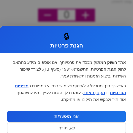
מחיר ליחידה
0
🔒
הגנת פרטיות
אתר
השוק המתוק
מכבד את פרטיותך. אנו אוספים מידע בהתאם
לחוק הגנת הפרטיות, התשמ"א-1981 (סעיף 13), לצורך שיפור
השירות, ביצוע הזמנות ותקשורת עמך.
באישורך הנך מסכים/ה לאיסוף ושימוש במידע כמפורט ב
מדיניות
הפרטיות
וב
תקנון האתר
. עומדת לך הזכות לעיין במידע שנאסף
אודותיך ולבקש את תיקונו או מחיקתו.
אני מאשר/ת
לא, תודה