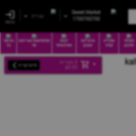
Sweet Market
עברית
1700700700
כניסה
חטיפי
שתייה
סיגריות
יינות
סלסלאות ואריזות
הכשר
חלבון
קלה
וטבק
ואלכוהול
שי
בד
0
מוצרים
סיום קנייה
₪
0.00