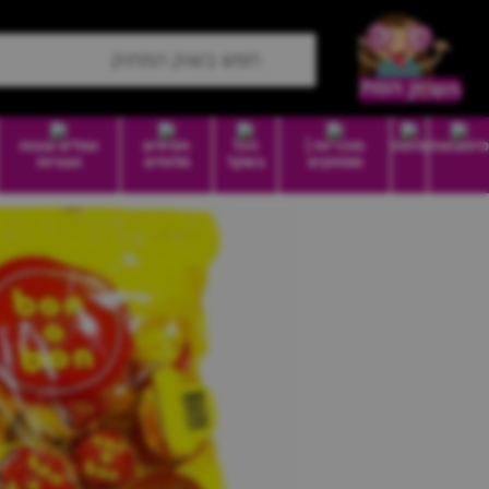
סיטונאות
מזווה
סוכריות |
הכל
חטיפים
וופלים עוגות
ממתקים
בשקל
מלוחים
ועוגיות