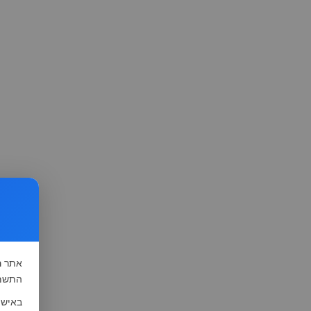
אתר
ה
התשמ"א-1981 (סעיף 13), לצורך שיפור השי
באישו