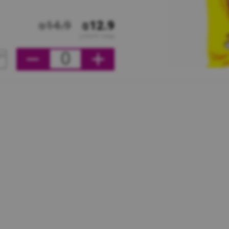
₪14.9
₪12.9
מחיר ליחידה
0