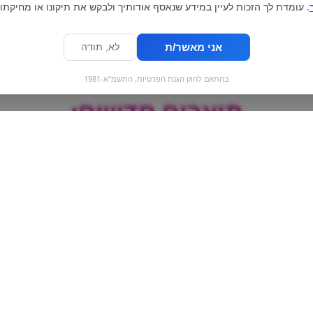
. עומדת לך הזכות לעיין במידע שנאסף אודותיך ולבקש את תיקונו או מחיקתו.
אני מאשר/ת
לא, תודה
בהתאם לחוק הגנת הפרטיות, התשמ"א-1981
מוצרים חדשים:
סוכריות דובדבן ליים |
GRUVI - גרובי מנגו
cavendish&harvey