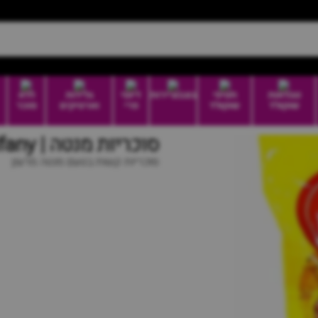
טבלאות
חטיפי
בונבוניירות
דיוטי
גלידות
ללא
שוקולד
שוקולד
פרי
וארטיקים
סוכר
סוכריות מנטה | kalfany
סוכריות קשות בטעם מנטה מרענן