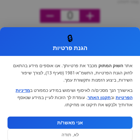
מחיר ליחידה
0
🔒
הגנת פרטיות
אתר
השוק המתוק
מכבד את פרטיותך. אנו אוספים מידע בהתאם
לחוק הגנת הפרטיות, התשמ"א-1981 (סעיף 13), לצורך שיפור
השירות, ביצוע הזמנות ותקשורת עמך.
באישורך הנך מסכים/ה לאיסוף ושימוש במידע כמפורט ב
מדיניות
הפרטיות
וב
תקנון האתר
. עומדת לך הזכות לעיין במידע שנאסף
אודותיך ולבקש את תיקונו או מחיקתו.
אני מאשר/ת
לא, תודה