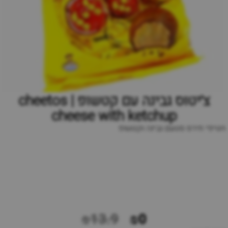
צ׳יטוס גבינה עם קטשופ | cheetos
cheese with ketchup
חטיפי תירס סטעם גבינה וקטשופ
₪13.9
₪0