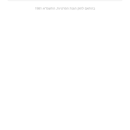
0
בהתאם לחוק הגנת הפרטיות, התשמ"א-1981
כל המוצרים
השוק המתוק
מבצעים
הקניות שלי
עגלת קניות
מוצרים חדשים:
עלים להכנת סוכריה על
שוקולד פרלין זהב
מקל תמרהינדי| Slaps
tamarind
₪65
₪0
מעבר למוצר
מעבר למוצר