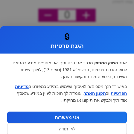
מחיר ליחידה
0
🔒
הגנת פרטיות
אתר
השוק המתוק
מכבד את פרטיותך. אנו אוספים מידע בהתאם
לחוק הגנת הפרטיות, התשמ"א-1981 (סעיף 13), לצורך שיפור
השירות, ביצוע הזמנות ותקשורת עמך.
באישורך הנך מסכים/ה לאיסוף ושימוש במידע כמפורט ב
מדיניות
הפרטיות
וב
תקנון האתר
. עומדת לך הזכות לעיין במידע שנאסף
אודותיך ולבקש את תיקונו או מחיקתו.
אני מאשר/ת
לא, תודה