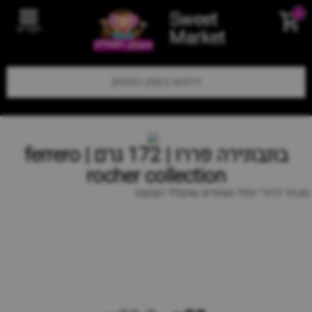
Sweet
0
תפריט
Market
בונבונירה פררו | 172 גרם | ferrero
rocher collection
מבחר כדורי וופל מצופים שוקולד וקוקוס