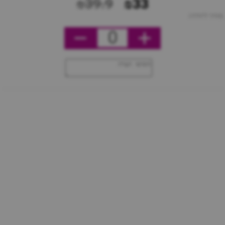
₪39.9
₪33
מחיר ליחידה
0