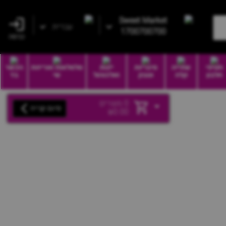
Sweet Market
עברית
1700700700
כניסה
חטיפי
שתייה
סיגריות
יינות
סלסלאות ואריזות
הכשר
חלבון
קלה
וטבק
ואלכוהול
שי
בד
0
מוצרים
סיום קנייה
₪
0.00