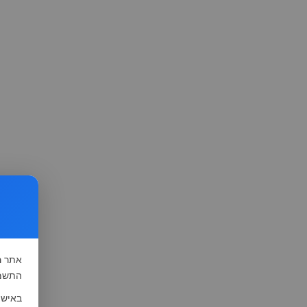
אתר
ה
התשמ"א-1981 (סעיף 13), לצורך שיפור השי
באישו