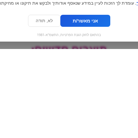
. עומדת לך הזכות לעיין במידע שנאסף אודותיך ולבקש את תיקונו או מחיקתו.
אני מאשר/ת
לא, תודה
בהתאם לחוק הגנת הפרטיות, התשמ"א-1981
מוצרים חדשים:
יו
Merva | עוגיות שווקולד
תות
צ'יפס פרווה