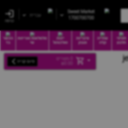
Sweet Market
עברית
1700700700
כניסה
חטיפי
שתייה
סיגריות
יינות
סלסלאות ואריזות
הכשר
חלבון
קלה
וטבק
ואלכוהול
שי
בד
j
0
מוצרים
סיום קנייה
₪
0.00