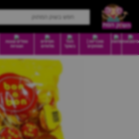
סיטונאות
מזווה
סוכריות |
הכל
חטיפים
וופלים עוגות
ממתקים
בשקל
מלוחים
ועוגיות