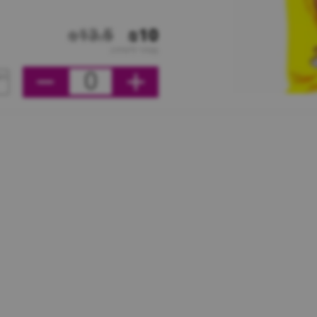
₪13.5
₪10
מחיר ליחידה
0