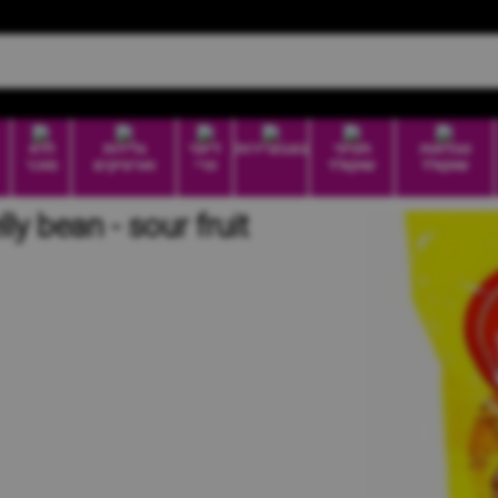
טבלאות
חטיפי
בונבוניירות
דיוטי
גלידות
ללא
שוקולד
שוקולד
פרי
וארטיקים
סוכר
elly bean - sour fruit