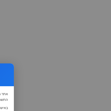
אתר
ה
התשמ"א-1981 (סעיף 13), לצורך שיפור השי
באישו