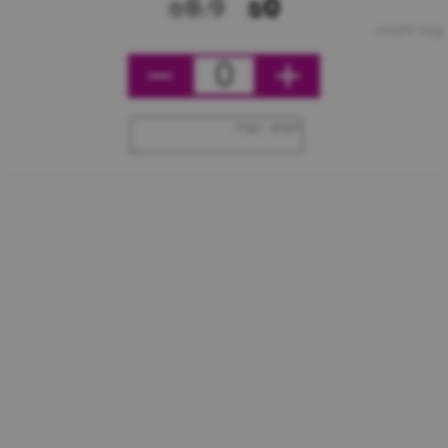
₪8.9
₪0
מחיר ליחידה
0