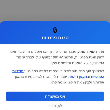
🔒
הגנת פרטיות
אתר
השוק המתוק
מכבד את פרטיותך. אנו אוספים מידע בהתאם
לחוק הגנת הפרטיות, התשמ"א-1981 (סעיף 13), לצורך שיפור
השירות, ביצוע הזמנות ותקשורת עמך.
באישורך הנך מסכים/ה לאיסוף ושימוש במידע כמפורט ב
מדיניות
הפרטיות
וב
תקנון האתר
. עומדת לך הזכות לעיין במידע שנאסף
אודותיך ולבקש את תיקונו או מחיקתו.
אני מאשר/ת
לא, תודה